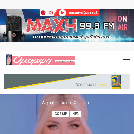
Αρχική
Νέα
Gossip
GOSSIP
ΝΈΑ