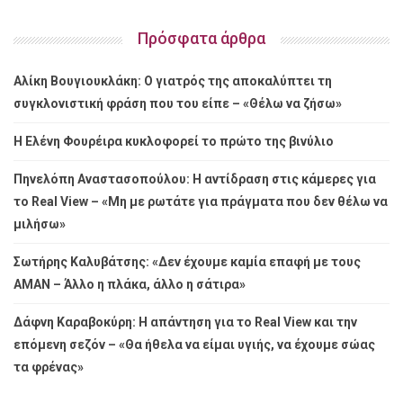
Πρόσφατα άρθρα
Αλίκη Βουγιουκλάκη: Ο γιατρός της αποκαλύπτει τη
συγκλονιστική φράση που του είπε – «Θέλω να ζήσω»
Η Ελένη Φουρέιρα κυκλοφορεί το πρώτο της βινύλιο
Πηνελόπη Αναστασοπούλου: Η αντίδραση στις κάμερες για
το Real View – «Μη με ρωτάτε για πράγματα που δεν θέλω να
μιλήσω»
Σωτήρης Καλυβάτσης: «Δεν έχουμε καμία επαφή με τους
ΑΜΑΝ – Άλλο η πλάκα, άλλο η σάτιρα»
Δάφνη Καραβοκύρη: Η απάντηση για το Real View και την
επόμενη σεζόν – «Θα ήθελα να είμαι υγιής, να έχουμε σώας
τα φρένας»