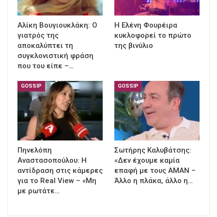
Αλίκη Βουγιουκλάκη: Ο
Η Ελένη Φουρέιρα
γιατρός της
κυκλοφορεί το πρώτο
αποκαλύπτει τη
της βινύλιο
συγκλονιστική φράση
που του είπε –…
GOSSIP
GOSSIP
Πηνελόπη
Σωτήρης Καλυβάτσης:
Αναστασοπούλου: Η
«Δεν έχουμε καμία
αντίδραση στις κάμερες
επαφή με τους ΑΜΑΝ –
για το Real View – «Μη
Άλλο η πλάκα, άλλο η…
με ρωτάτε…