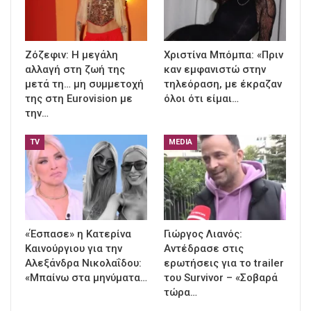
Ζόζεφιν: Η μεγάλη
Χριστίνα Μπόμπα: «Πριν
αλλαγή στη ζωή της
καν εμφανιστώ στην
μετά τη… μη συμμετοχή
τηλεόραση, με έκραζαν
της στη Eurovision με
όλοι ότι είμαι…
την…
TV
MEDIA
«Έσπασε» η Κατερίνα
Γιώργος Λιανός:
Καινούργιου για την
Αντέδρασε στις
Αλεξάνδρα Νικολαΐδου:
ερωτήσεις για το trailer
«Μπαίνω στα μηνύματα…
του Survivor – «Σοβαρά
τώρα…