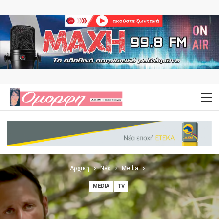
Αρχική
Νέα
Media
MEDIA
TV