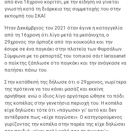
από ένα 16χρονο κορίτσι, με την είδηση να γίνεται
γνωστή κατά τη διάρκεια της συμμετοχής του στην
εκπομπή του ΣΚΑΪ.
Ήταν Δεκέμβριος του 2021 όταν έγινε η καταγγελία
από τη 16χρονη ότι λίγο μετά τα μεσάνυχτα, ο
29χρονος την άρπαξε από την κουκούλα και την
έσυρε σε ένα παγκάκι στην πλατεία των Φαρσάλων.
Σύμφωνα με το ρεπορτάζ του τοπικού σάιτ larissanet
ο παίκτης ξάπλωσε στο παγκάκι και την ανάγκασε να
πατήσει πάνω του.
Στην κατάθεσή της δήλωσε ότι ο 29χρονος, νωρίτερα
της πρότεινε να του κάνει μασάζ και εκείνη
αρνήθηκε. ενώ ο ίδιος λίγο αργότερα ώθησε το πόδι
της κοπέλας στην γενετήσια περιοχή του. Η κοπέλα
είχε δηλώσει τότε ότι «πάγωσε» γι’ αυτό και δεν
αντέδρασε πως «είχε παγώσει». Ο κατηγορούμενος
γυρίζοντας την κοπέλα στην παρέα της είχε δηλώσει
στα παιδιά «είναι πολύ καλή σας τη συνιστώ».