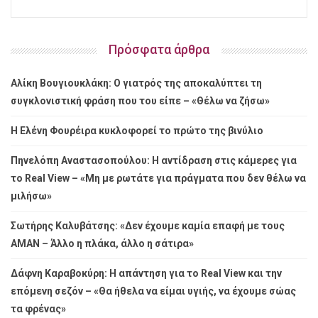
Πρόσφατα άρθρα
Αλίκη Βουγιουκλάκη: Ο γιατρός της αποκαλύπτει τη
συγκλονιστική φράση που του είπε – «Θέλω να ζήσω»
Η Ελένη Φουρέιρα κυκλοφορεί το πρώτο της βινύλιο
Πηνελόπη Αναστασοπούλου: Η αντίδραση στις κάμερες για
το Real View – «Μη με ρωτάτε για πράγματα που δεν θέλω να
μιλήσω»
Σωτήρης Καλυβάτσης: «Δεν έχουμε καμία επαφή με τους
ΑΜΑΝ – Άλλο η πλάκα, άλλο η σάτιρα»
Δάφνη Καραβοκύρη: Η απάντηση για το Real View και την
επόμενη σεζόν – «Θα ήθελα να είμαι υγιής, να έχουμε σώας
τα φρένας»