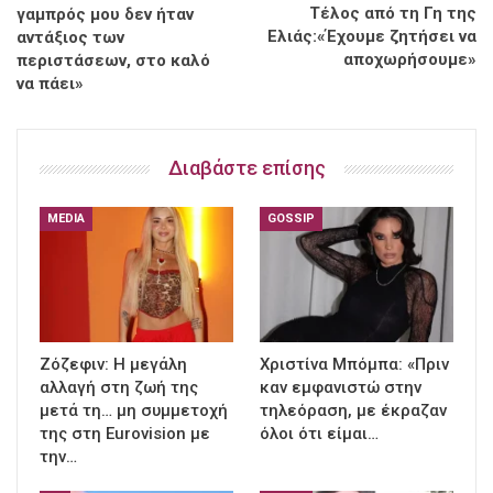
Τέλος από τη Γη της
γαμπρός μου δεν ήταν
Ελιάς:«Έχουμε ζητήσει να
αντάξιος των
αποχωρήσουμε»
περιστάσεων, στο καλό
να πάει»
Διαβάστε επίσης
MEDIA
GOSSIP
Ζόζεφιν: Η μεγάλη
Χριστίνα Μπόμπα: «Πριν
αλλαγή στη ζωή της
καν εμφανιστώ στην
μετά τη… μη συμμετοχή
τηλεόραση, με έκραζαν
της στη Eurovision με
όλοι ότι είμαι…
την…