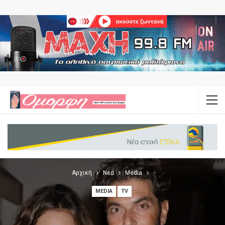
Αρχική
Νέα
Media
MEDIA
TV