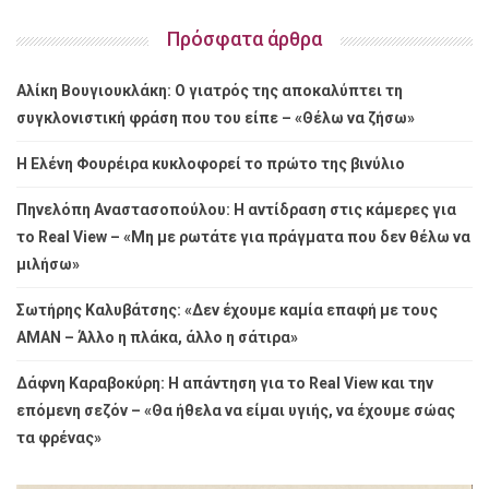
Πρόσφατα άρθρα
Αλίκη Βουγιουκλάκη: Ο γιατρός της αποκαλύπτει τη
συγκλονιστική φράση που του είπε – «Θέλω να ζήσω»
Η Ελένη Φουρέιρα κυκλοφορεί το πρώτο της βινύλιο
Πηνελόπη Αναστασοπούλου: Η αντίδραση στις κάμερες για
το Real View – «Μη με ρωτάτε για πράγματα που δεν θέλω να
μιλήσω»
Σωτήρης Καλυβάτσης: «Δεν έχουμε καμία επαφή με τους
ΑΜΑΝ – Άλλο η πλάκα, άλλο η σάτιρα»
Δάφνη Καραβοκύρη: Η απάντηση για το Real View και την
επόμενη σεζόν – «Θα ήθελα να είμαι υγιής, να έχουμε σώας
τα φρένας»