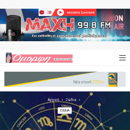
Αρχική
Ζώδια
ΖΏΔΙΑ