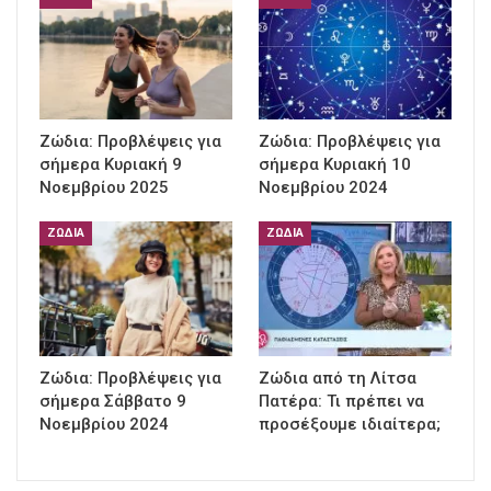
Ζώδια: Προβλέψεις για
Ζώδια: Προβλέψεις για
σήμερα Κυριακή 9
σήμερα Κυριακή 10
Νοεμβρίου 2025
Νοεμβρίου 2024
ΖΏΔΙΑ
ΖΏΔΙΑ
Ζώδια: Προβλέψεις για
Ζώδια από τη Λίτσα
σήμερα Σάββατο 9
Πατέρα: Τι πρέπει να
Νοεμβρίου 2024
προσέξουμε ιδιαίτερα;