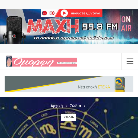
Αρχική
Ζώδια
ΖΏΔΙΑ